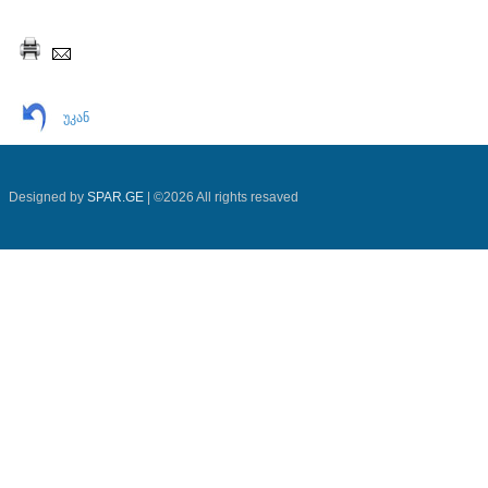
უკან
Designed by
SPAR.GE
| ©2026 All rights resaved