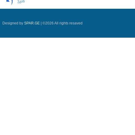
უკან
Designed by
SPAR.GE
| ©2026 All rights resaved