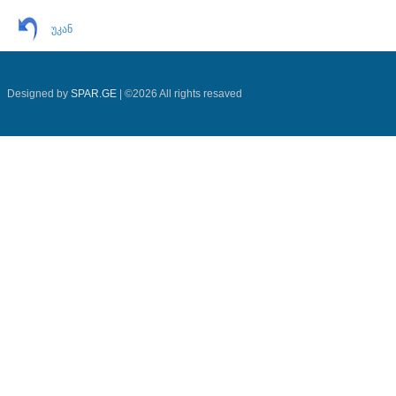
უკან
Designed by
SPAR.GE
| ©2026 All rights resaved