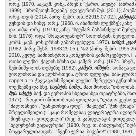
ორკ. (1970. საკავშ. კონკ. პრემ.); "ქართ. სიუიტა" (აბრ
1999). "პრომეთეს მღვიმე" ელექტრონ მუს. (2011); პოე
ორკ.-თვის (2014. პირვ. შესრ. თბ.,B2015.07.02.).
კანტატ
გუნდის და სიმფ. ორკ. (1968. ი. აბაშიძის ლექსზე); კან
და სიმფ. ორკ. (1974); კანტ. "სტუმარ-მასპინძელი" შერ
მიხ. (1976); ოდა "მრავალჟამიერ" სოლისტის, შერეული გ
კომპ. კავშ. კონკურსის გამარჯვებული. 1970).
სიმებ. კვა
(1982. პირვ. შესრ. 1983.29.05.); №2 (პირვ. შესრ. 1995.2
2010. კულტ. სამინისტროს კონკურსის გამარჯვებული. II 
ოთხი ლექსი" ქალის ხმისა და კამერ. ორკ. (1974. პრემ.,
ჩუბინიშვილის თემებზე (1982);
კამერ. ინსტრ.:
სონატა ვლ
ვიოლინოსა და ვლნჩ-სთვის. ტრიო ფლეიტა, ბას-კლარნე
cappella "ი. ჭავჭავაძის შვიდი ლექსი" შერეული გუნდისთ
ლექსებზე და სხვ.
საესტრ. სიმღ.,
მათ შორის: "თბილისს გ
მუს. სპექტ.
საქ. და ევროპის სხვადასხვა თეატრებში, მათ
1977), "როგორ იწრთობოდა ფოლადი, "ლადო კეცხოველ
"ძალოსნები", "განკითხვის დღე", "მაკბეტი", "ჭინ¬ჭრაქა
მრევლიშვილი.); "კაცი რომელსაც ლიტერატურა ძლიერ უ
"მიუზიკლი - ვოდევილი" (რეჟ. ზ. კანდელაკი). ვოდევილი 
"ბეღურების გადაფრენა" (1980. რეჟ. თ. ბაბლუანი); "ი
მოყვარულთათვის", "ჩვენი ჯერია, ბიჭებო!" (1980, 1981, 