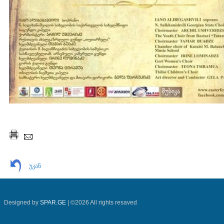
უკან
Designed by
SPAR.GE
| ©2026 All rights resaved