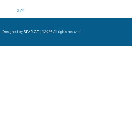
უკან
Designed by
SPAR.GE
| ©2026 All rights resaved